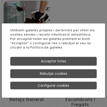
Utilitzem galetes pròpies i de tercers per oferir els
nostres serveis i recollir informació estadística.
Pot acceptar totes les galetes prement el botó
Altres Serveis
”Acceptar” o configurar-les o rebutjar el seu ús
clicant a la
Política de galetes
Acceptar totes
Rebutjar cookies
Configurar cookies
Neteja General
Escombrats i
Fregats