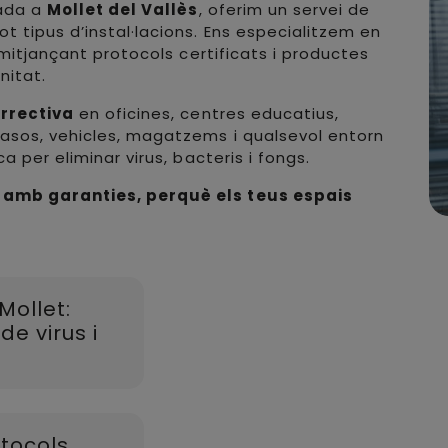
ada a
Mollet del Vallès
, oferim un servei de
t tipus d’instal·lacions. Ens especialitzem en
 mitjançant protocols certificats i productes
nitat.
orrectiva
en oficines, centres educatius,
nasos, vehicles, magatzems i qualsevol entorn
a per eliminar virus, bacteris i fongs.
 amb garanties, perquè els teus espais
Mollet:
de virus i
tocols