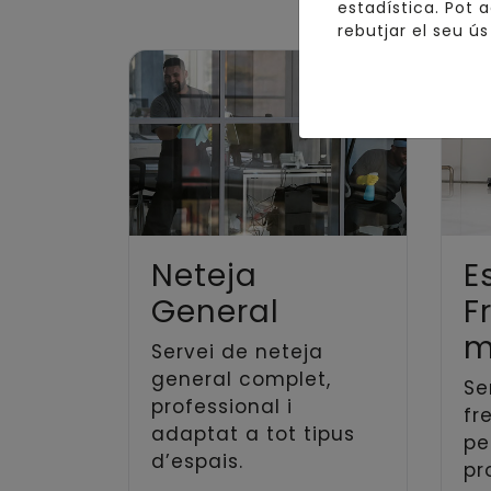
estadística. Pot 
rebutjar el seu ús
Neteja
E
General
F
m
Servei de neteja
general complet,
Se
professional i
fr
adaptat a tot tipus
pe
d’espais.
pr