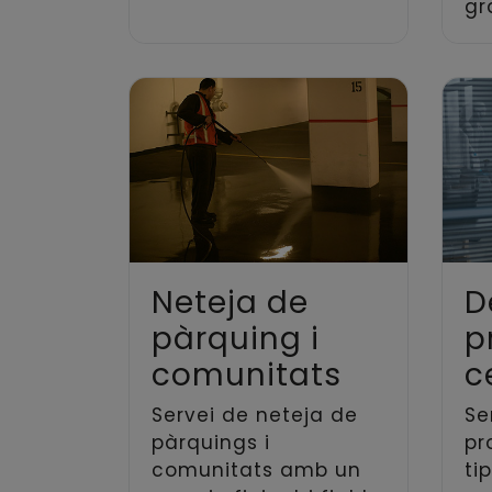
gr
Neteja de
D
pàrquing i
p
comunitats
c
Servei de neteja de
Se
pàrquings i
pr
comunitats amb un
ti