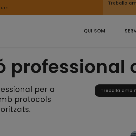
Treballa am
.com
QUI SOM
SER
ó professional 
fessional per a
Treballa amb 
 amb protocols
oritzats.