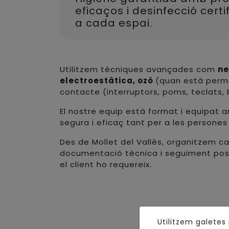
eficaços i desinfecció cert
a cada espai.
Utilitzem tècniques avançades com
ne
electroestàtica, ozó
(quan està permè
contacte (interruptors, poms, teclats, 
El nostre equip està format i equipat
segura i eficaç tant per a les persones
Des de Mollet del Vallès, organitzem ca
documentació tècnica i seguiment poste
el client ho requereix.
Utilitzem galetes 