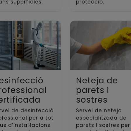
ans superfícies.
protecció.
esinfecció
Neteja de
rofessional
parets i
ertificada
sostres
rvei de desinfecció
Servei de neteja
ofessional per a tot
especialitzada de
pus d’instal·lacions
parets i sostres per