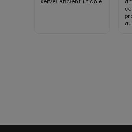
servei eficient i fiable
am
ce
pr
au