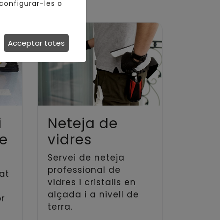
configurar-les o
Acceptar totes
i
Neteja de
de
vidres
Servei de neteja
professional de
zat
vidres i cristalls en
alçada i a nivell de
or
terra.