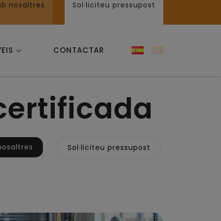
b nosaltres
Sol·liciteu pressupost
VEIS
CONTACTAR
certificada
nosaltres
Sol·liciteu pressupost