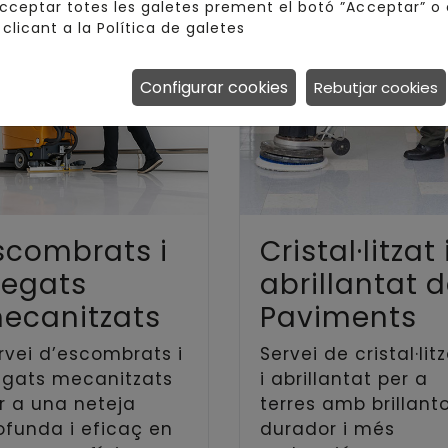
acceptar totes les galetes prement el botó ”Acceptar” o 
 clicant a la
Política de galetes
Configurar cookies
Rebutjar cookies
scombrats i
Cristal·litzat 
regats
abrillantat 
ecanitzats
Paviments
rvei d’escombrats i
Servei de cristal·lit
egats mecanitzats
i abrillantat per a
r a una neteja
terres amb brillant
ofunda i eficaç en
durador i més