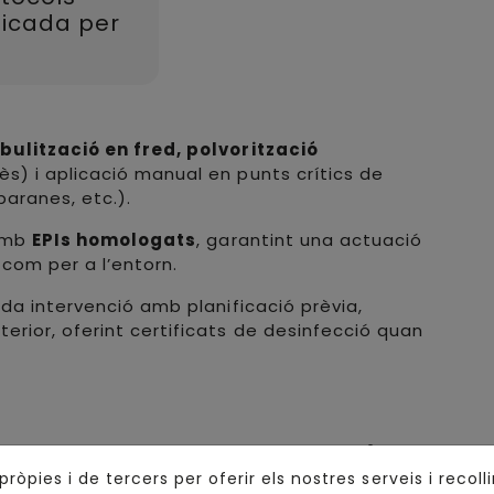
ificada per
bulització en fred, polvorització
s) i aplicació manual en punts crítics de
baranes, etc.).
 amb
EPIs homologats
, garantint una actuació
 com per a l’entorn.
da intervenció amb planificació prèvia,
rior, oferint certificats de desinfecció quan
Altres Serveis
pròpies i de tercers per oferir els nostres serveis i recoll