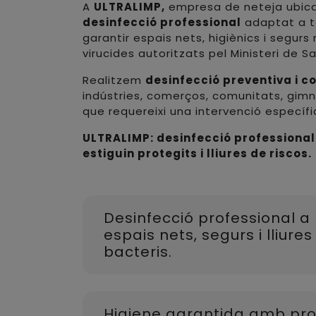
A
ULTRALIMP,
empresa de neteja ubic
desinfecció professional
adaptat a to
garantir espais nets, higiènics i segurs
virucides autoritzats pel Ministeri de Sa
Realitzem
desinfecció preventiva i c
indústries, comerços, comunitats, gim
que requereixi una intervenció específic
ULTRALIMP: desinfecció professional
estiguin protegits i lliures de riscos.
Desinfecció professional a 
espais nets, segurs i lliures 
bacteris.
Higiene garantida amb pro