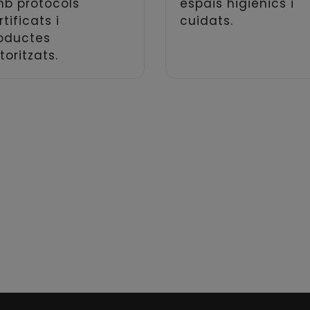
b protocols
espais higiènics i
rtificats i
cuidats.
oductes
toritzats.